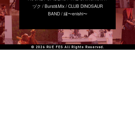
ヅク / Burst&Mix / CLUB DINOSAUR
BAND / 縁〜enishi〜
© 2026 RUE FES All Rights Reserved.